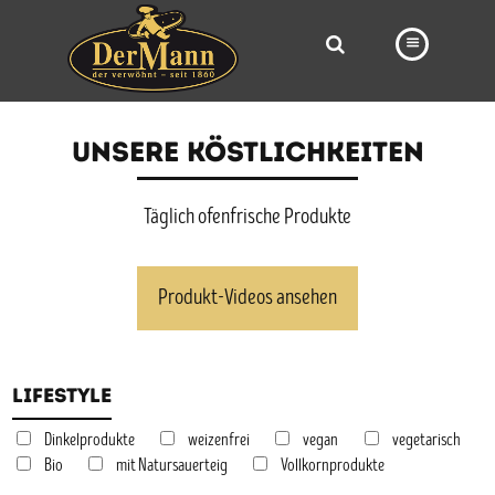
PRODUKTE
UNSERE KÖSTLICHKEITEN
FILIALEN
BÄCKEREI
Täglich ofenfrische Produkte
BROTWAY
Produkt-Videos ansehen
VORBESTELLUNG
NEWS
Lifestyle
KARRIERE
VIDEOS
Dinkelprodukte
weizenfrei
vegan
vegetarisch
Bio
mit Natursauerteig
Vollkornprodukte