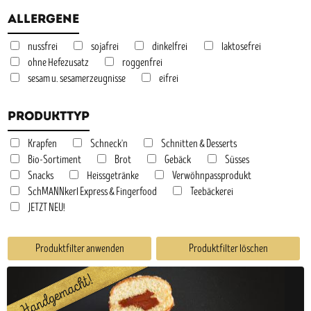
Allergene
nussfrei
sojafrei
dinkelfrei
laktosefrei
ohne Hefezusatz
roggenfrei
sesam u. sesamerzeugnisse
eifrei
Produkttyp
Krapfen
Schneck'n
Schnitten & Desserts
Bio-Sortiment
Brot
Gebäck
Süsses
Snacks
Heissgetränke
Verwöhnpassprodukt
SchMANNkerl Express & Fingerfood
Teebäckerei
JETZT NEU!
Produktfilter anwenden
Produktfilter löschen