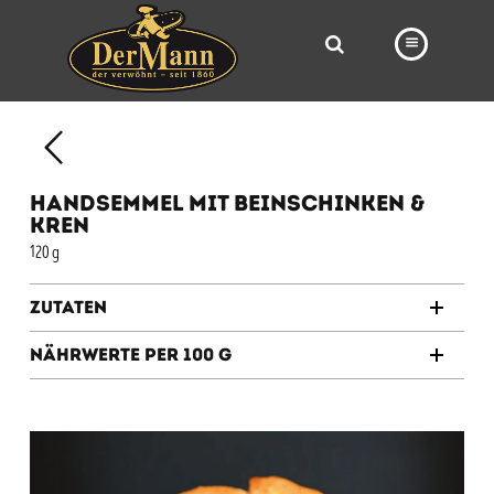
PRODUKTE
FILIALEN
HANDSEMMEL MIT BEINSCHINKEN &
BÄCKEREI
KREN
120 g
BROTWAY
VORBESTELLUNG
Zutaten
NEWS
Nährwerte per 100 g
KARRIERE
VIDEOS