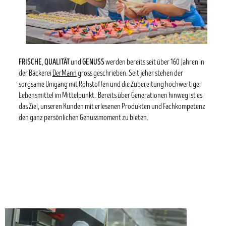
FRISCHE
QUALITÄT
GENUSS
,
und
werden bereits seit über 160 Jahren in
der Bäckerei
DerMann
gross geschrieben. Seit jeher stehen der
sorgsame Umgang mit Rohstoffen und die Zubereitung hochwertiger
Lebensmittel im Mittelpunkt . Bereits über Generationen hinweg ist es
das Ziel, unseren Kunden mit erlesenen Produkten und Fachkompetenz
den ganz persönlichen Genussmoment zu bieten.