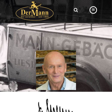
PRODUKTE
FILIALEN
BÄCKEREI
BROTWAY
VORBESTELLUNG
NEWS
KARRIERE
VIDEOS