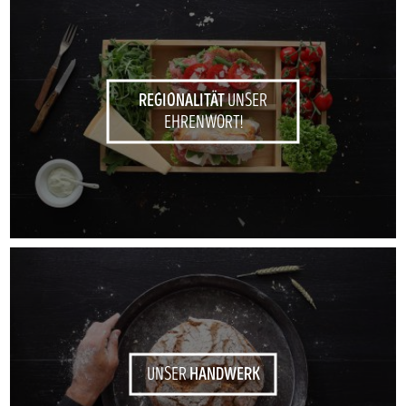
REGIONALITÄT
UNSER
EHRENWORT!
HANDWERK
UNSER