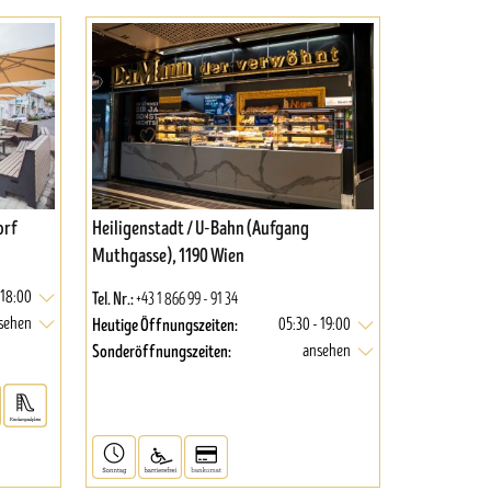
orf
Heiligenstadt / U-Bahn (Aufgang
Muthgasse), 1190 Wien
Tel. Nr.:
 18:00
+43 1 866 99 - 91 34
Heutige Öffnungszeiten:
sehen
05:30 - 19:00
Sonderöffnungszeiten:
ansehen