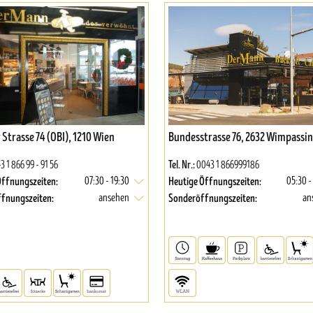
Strasse 74 (OBI), 1210 Wien
Bundesstrasse 76, 2632 Wimpassi
Tel. Nr.:
3 1 866 99 - 91 56
0043 1 866999186
Öffnungszeiten:
Heutige Öffnungszeiten:
07:30 - 19:30
05:30 -
fnungszeiten:
Sonderöffnungszeiten:
ansehen
an