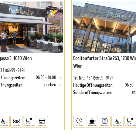
asse 3, 1010 Wien
Breitenfurter Straße 263, 1230 Wi
Wien
3 1 866 99 - 91 48
Öffnungszeiten:
Tel. Nr.:
06:30 - 18:00
+43 1 866 99 - 91 74
fnungszeiten:
Heutige Öffnungszeiten:
ansehen
06:30 -
Sonderöffnungszeiten:
an