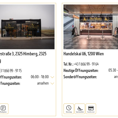
straße 3, 2325 Himberg, 2325
Handelskai U6, 1200 Wien
g
Tel. Nr.:
+43 1 866 99 - 91 64
Heutige Öffnungszeiten:
05:30 -
3 1 866 99 - 91 15
Sonderöffnungszeiten:
Öffnungszeiten:
an
06:00 - 18:00
fnungszeiten:
ansehen