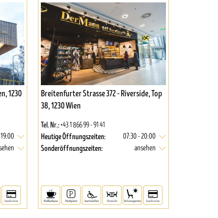
en, 1230
Breitenfurter Strasse 372 – Riverside, Top
38, 1230 Wien
Tel. Nr.:
+43 1 866 99 - 91 41
Heutige Öffnungszeiten:
 19:00
07:30 - 20:00
Sonderöffnungszeiten:
sehen
ansehen