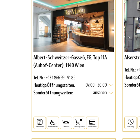
Albert-Schweitzer-Gasse 6, EG, Top 11A
Alserstr
(Auhof-Center), 1140 Wien
Tel. Nr.:
+4
Heutige 
Tel. Nr.:
+43 1 866 99 - 91 85
Sonderöf
Heutige Öffnungszeiten:
07:00 - 20:00
Sonderöffnungszeiten:
ansehen