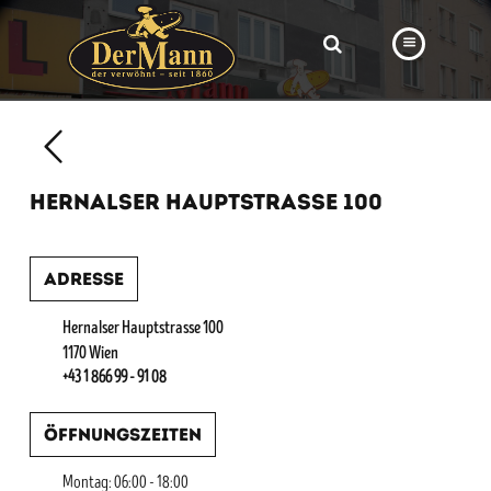
PRODUKTE
FILIALEN
HERNALSER HAUPTSTRASSE 100
BÄCKEREI
BROTWAY
Adresse
VORBESTELLUNG
Hernalser Hauptstrasse 100
NEWS
1170 Wien
+43 1 866 99 - 91 08
KARRIERE
Öffnungszeiten
VIDEOS
Montag: 06:00 - 18:00