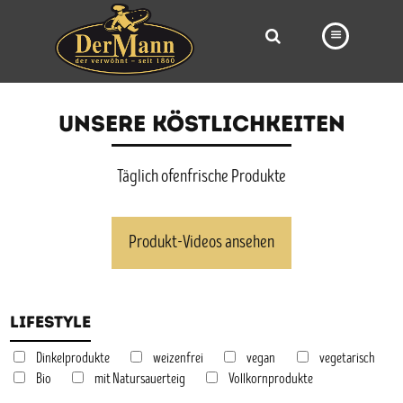
PRODUKTE
UNSERE KÖSTLICHKEITEN
FILIALEN
BÄCKEREI
Täglich ofenfrische Produkte
BROTWAY
Produkt-Videos ansehen
VORBESTELLUNG
NEWS
Lifestyle
KARRIERE
VIDEOS
Dinkelprodukte
weizenfrei
vegan
vegetarisch
Bio
mit Natursauerteig
Vollkornprodukte