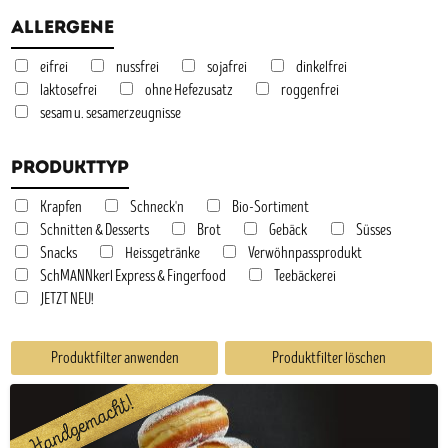
Allergene
eifrei
nussfrei
sojafrei
dinkelfrei
laktosefrei
ohne Hefezusatz
roggenfrei
sesam u. sesamerzeugnisse
Produkttyp
Krapfen
Schneck'n
Bio-Sortiment
Schnitten & Desserts
Brot
Gebäck
Süsses
Snacks
Heissgetränke
Verwöhnpassprodukt
SchMANNkerl Express & Fingerfood
Teebäckerei
JETZT NEU!
Produktfilter anwenden
Produktfilter löschen