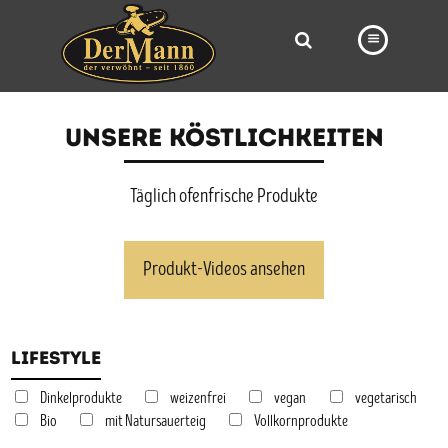
PRODUKTE
UNSERE KÖSTLICHKEITEN
FILIALEN
BÄCKEREI
Täglich ofenfrische Produkte
BROTWAY
Produkt-Videos ansehen
VORBESTELLUNG
NEWS
Lifestyle
KARRIERE
VIDEOS
Dinkelprodukte
weizenfrei
vegan
vegetarisch
Bio
mit Natursauerteig
Vollkornprodukte