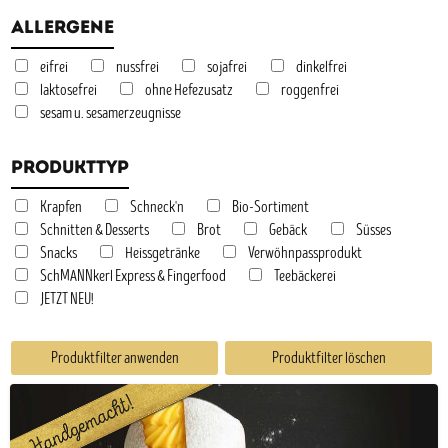
Allergene
eifrei
nussfrei
sojafrei
dinkelfrei
laktosefrei
ohne Hefezusatz
roggenfrei
sesam u. sesamerzeugnisse
Produkttyp
Krapfen
Schneck'n
Bio-Sortiment
Schnitten & Desserts
Brot
Gebäck
Süsses
Snacks
Heissgetränke
Verwöhnpassprodukt
SchMANNkerl Express & Fingerfood
Teebäckerei
JETZT NEU!
Produktfilter anwenden
Produktfilter löschen