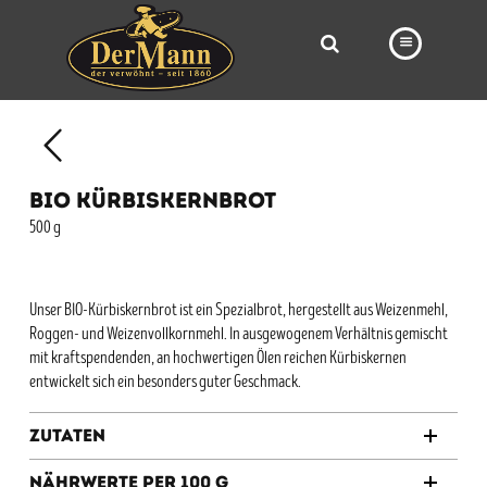
PRODUKTE
FILIALEN
BIO KÜRBISKERNBROT
BÄCKEREI
500 g
BROTWAY
VORBESTELLUNG
Unser BIO-Kürbiskernbrot ist ein Spezialbrot, hergestellt aus Weizenmehl,
Roggen- und Weizenvollkornmehl. In ausgewogenem Verhältnis gemischt
NEWS
mit kraftspendenden, an hochwertigen Ölen reichen Kürbiskernen
entwickelt sich ein besonders guter Geschmack.
KARRIERE
VIDEOS
Zutaten
Nährwerte per 100 g