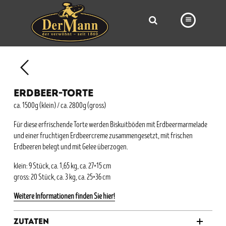
PRODUKTE
FILIALEN
ERDBEER-TORTE
BÄCKEREI
ca. 1500g (klein) / ca. 2800g (gross)
BROTWAY
Für diese erfrischende Torte werden Biskuitböden mit Erdbeermarmelade
und einer fruchtigen Erdbeercreme zusammengesetzt, mit frischen
VORBESTELLUNG
Erdbeeren belegt und mit Gelee überzogen.
NEWS
klein: 9 Stück, ca. 1,65 kg, ca. 27×15 cm
gross: 20 Stück, ca. 3 kg, ca. 25×36 cm
KARRIERE
Weitere Informationen finden Sie hier!
VIDEOS
Zutaten