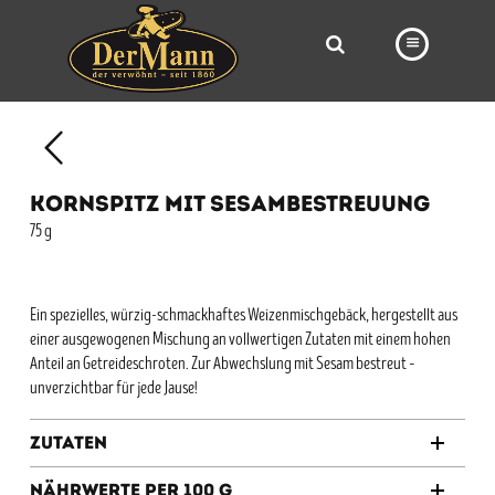
PRODUKTE
FILIALEN
KORNSPITZ MIT SESAMBESTREUUNG
BÄCKEREI
75 g
BROTWAY
VORBESTELLUNG
Ein spezielles, würzig-schmackhaftes Weizenmischgebäck, hergestellt aus
einer ausgewogenen Mischung an vollwertigen Zutaten mit einem hohen
NEWS
Anteil an Getreideschroten. Zur Abwechslung mit Sesam bestreut –
unverzichtbar für jede Jause!
KARRIERE
VIDEOS
Zutaten
Nährwerte per 100 g