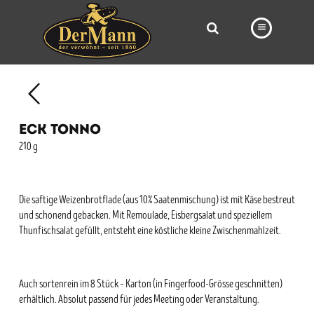
PRODUKTE
FILIALEN
ECK TONNO
BÄCKEREI
210 g
BROTWAY
VORBESTELLUNG
Die saftige Weizenbrotflade (aus 10% Saatenmischung) ist mit Käse bestreut
und schonend gebacken. Mit Remoulade, Eisbergsalat und speziellem
NEWS
Thunfischsalat gefüllt, entsteht eine köstliche kleine Zwischenmahlzeit.
KARRIERE
VIDEOS
Auch sortenrein im 8 Stück – Karton (in Fingerfood-Grösse geschnitten)
erhältlich. Absolut passend für jedes Meeting oder Veranstaltung.