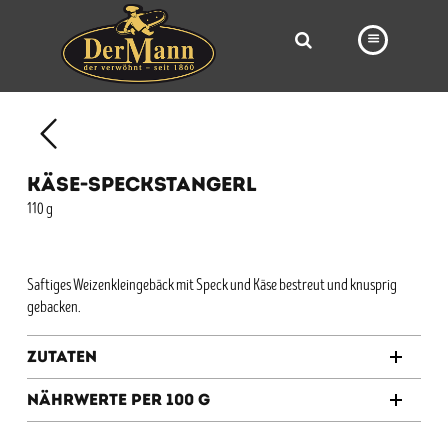
PRODUKTE
FILIALEN
KÄSE-SPECKSTANGERL
BÄCKEREI
110 g
BROTWAY
VORBESTELLUNG
Saftiges Weizenkleingebäck mit Speck und Käse bestreut und knusprig
gebacken.
NEWS
Zutaten
KARRIERE
Nährwerte per 100 g
VIDEOS