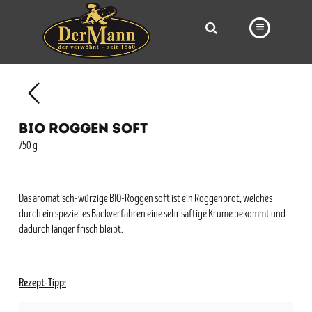
PRODUKTE
FILIALEN
BIO ROGGEN SOFT
BÄCKEREI
750 g
BROTWAY
VORBESTELLUNG
Das aromatisch-würzige BIO-Roggen soft ist ein Roggenbrot, welches
durch ein spezielles Backverfahren eine sehr saftige Krume bekommt und
NEWS
dadurch länger frisch bleibt.
KARRIERE
VIDEOS
Rezept-Tipp: