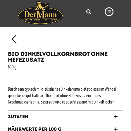
PRODUKTE
FILIALEN
BIO DINKELVOLLKORNBROT OHNE
BÄCKEREI
HEFEZUSATZ
600 g
BROTWAY
VORBESTELLUNG
Durch sein typisch mild-süssliches Dinkelaroma bietet dieses im Wandel
NEWS
gebackene, gut haltbare Bio-Brot ohne Hefezusatz ein neues
Geschmackserlebnis. Bestreut wird es abschliessend mit Dinkelflocken.
KARRIERE
Zutaten
VIDEOS
Nährwerte per 100 g