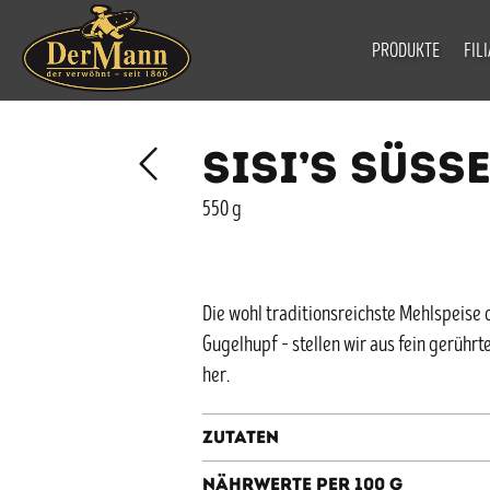
PRODUKTE
FIL
SISI’S SÜSS
550 g
Die wohl traditionsreichste Mehlspeise
Gugelhupf – stellen wir aus fein gerührt
her.
Zutaten
Nährwerte per 100 g