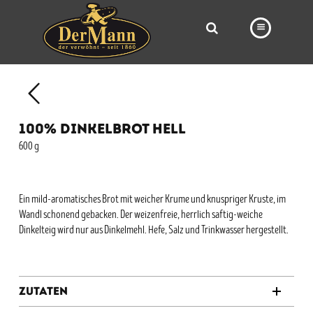
PRODUKTE
FILIALEN
100% DINKELBROT HELL
BÄCKEREI
600 g
BROTWAY
VORBESTELLUNG
Ein mild-aromatisches Brot mit weicher Krume und knuspriger Kruste, im
Wandl schonend gebacken. Der weizenfreie, herrlich saftig-weiche
NEWS
Dinkelteig wird nur aus Dinkelmehl. Hefe, Salz und Trinkwasser hergestellt.
KARRIERE
VIDEOS
Zutaten