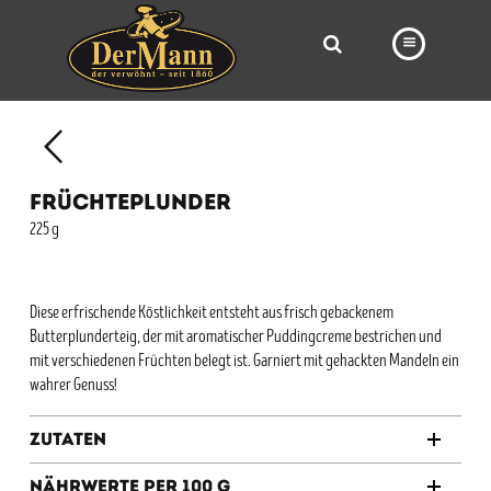
PRODUKTE
FILIALEN
FRÜCHTEPLUNDER
BÄCKEREI
225 g
BROTWAY
VORBESTELLUNG
Diese erfrischende Köstlichkeit entsteht aus frisch gebackenem
Butterplunderteig, der mit aromatischer Puddingcreme bestrichen und
NEWS
mit verschiedenen Früchten belegt ist. Garniert mit gehackten Mandeln ein
wahrer Genuss!
KARRIERE
VIDEOS
Zutaten
Nährwerte per 100 g