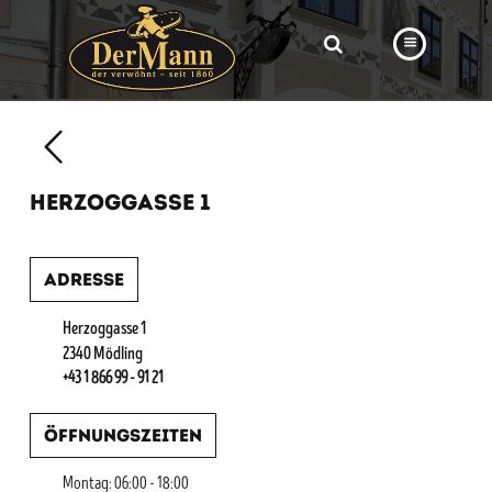
PRODUKTE
FILIALEN
HERZOGGASSE 1
BÄCKEREI
BROTWAY
Adresse
VORBESTELLUNG
Herzoggasse 1
NEWS
2340 Mödling
+43 1 866 99 - 91 21
KARRIERE
Öffnungszeiten
VIDEOS
Montag: 06:00 - 18:00