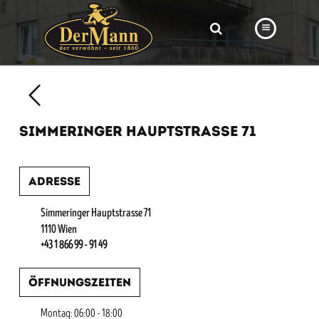
PRODUKTE
FILIALEN
SIMMERINGER HAUPTSTRASSE 71
BÄCKEREI
BROTWAY
Adresse
VORBESTELLUNG
Simmeringer Hauptstrasse 71
NEWS
1110 Wien
+43 1 866 99 - 91 49
KARRIERE
Öffnungszeiten
VIDEOS
Montag: 06:00 - 18:00