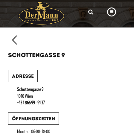
PRODUKTE
FILIALEN
SCHOTTENGASSE 9
BÄCKEREI
BROTWAY
Adresse
VORBESTELLUNG
Schottengasse 9
NEWS
1010 Wien
+43 1 866 99 - 91 37
KARRIERE
Öffnungszeiten
VIDEOS
Montag: 06:00-18:00