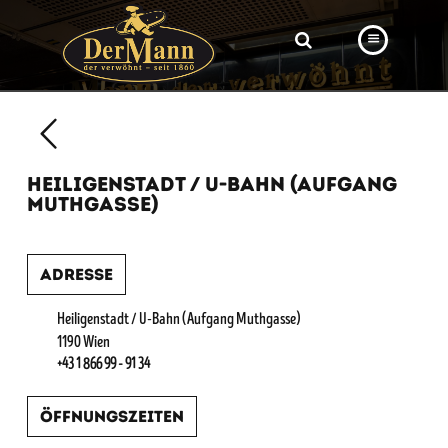
PRODUKTE
FILIALEN
HEILIGENSTADT / U-BAHN (AUFGANG
BÄCKEREI
MUTHGASSE)
BROTWAY
Adresse
VORBESTELLUNG
NEWS
Heiligenstadt / U-Bahn (Aufgang Muthgasse)
1190 Wien
KARRIERE
+43 1 866 99 - 91 34
VIDEOS
Öffnungszeiten