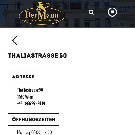
PRODUKTE
FILIALEN
THALIASTRASSE 50
BÄCKEREI
BROTWAY
Adresse
VORBESTELLUNG
Thaliastrasse 50
NEWS
1160 Wien
+43 1 866 99 - 91 14
KARRIERE
Öffnungszeiten
VIDEOS
Montag: 06:00 - 18:00