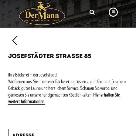
PRODUKTE
FILIALEN
JOSEFSTÄDTER STRASSE 85
BÄCKEREI
BROTWAY
Ihre Bäckerei in der Josefstadt!
Wir freuen uns, Sie in unserer Bäckerei begrüssen zu dürfen – mit frischem
VORBESTELLUNG
Gebäck, guter Laune und herzlichem Service. Schauen Sie vorbei und
geniessen Sie unsere handgemachten Köstlichkeiten!
Hier erhalten Sie
NEWS
weitere Informationen.
KARRIERE
VIDEOS
Adresse