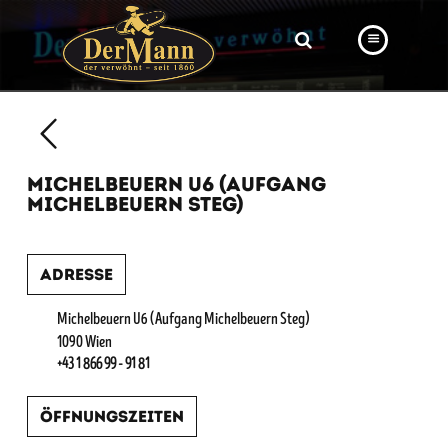
PRODUKTE
FILIALEN
MICHELBEUERN U6 (AUFGANG
BÄCKEREI
MICHELBEUERN STEG)
BROTWAY
Adresse
VORBESTELLUNG
NEWS
Michelbeuern U6 (Aufgang Michelbeuern Steg)
1090 Wien
KARRIERE
+43 1 866 99 - 91 81
VIDEOS
Öffnungszeiten