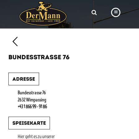
PRODUKTE
FILIALEN
BUNDESSTRASSE 76
BÄCKEREI
BROTWAY
Adresse
VORBESTELLUNG
Bundesstrasse 76
NEWS
2632 Wimpassing
+43 1 866 99 - 91 86
KARRIERE
Speisekarte
VIDEOS
Hier geht es zu unserer