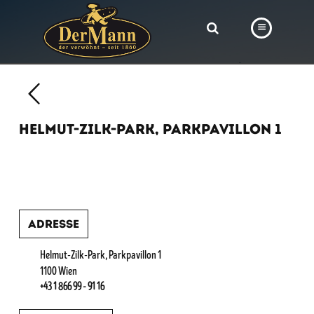
PRODUKTE
FILIALEN
HELMUT-ZILK-PARK, PARKPAVILLON 1
BÄCKEREI
BROTWAY
VORBESTELLUNG
NEWS
Adresse
KARRIERE
Helmut-Zilk-Park, Parkpavillon 1
1100 Wien
VIDEOS
+43 1 866 99 - 91 16