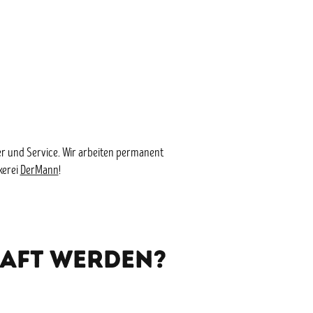
ter und Service. Wir arbeiten permanent
kerei
DerMann
!
haft werden?