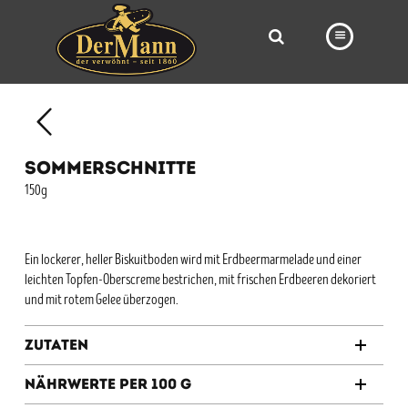
PRODUKTE
FILIALEN
SOMMERSCHNITTE
BÄCKEREI
150g
BROTWAY
VORBESTELLUNG
Ein lockerer, heller Biskuitboden wird mit Erdbeermarmelade und einer
leichten Topfen-Oberscreme bestrichen, mit frischen Erdbeeren dekoriert
NEWS
und mit rotem Gelee überzogen.
KARRIERE
Zutaten
VIDEOS
Nährwerte per 100 g