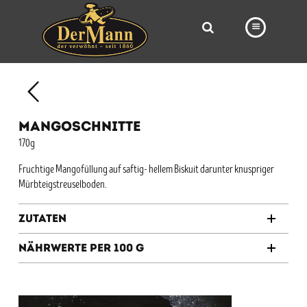
PRODUKTE
FILIALEN
MANGOSCHNITTE
BÄCKEREI
170g
BROTWAY
Fruchtige Mangofüllung auf saftig- hellem Biskuit darunter knuspriger
Mürbteigstreuselboden.
VORBESTELLUNG
NEWS
Zutaten
KARRIERE
Nährwerte per 100 g
VIDEOS