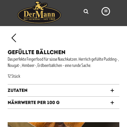
PRODUKTE
FILIALEN
GEFÜLLTE BÄLLCHEN
BÄCKEREI
Das perfekte Fingerfood für süsse Naschkatzen. Herrlich gefüllte Pudding-,
Nougat-, Himbeer-, Erdbeerbällchen – eine runde Sache.
BROTWAY
12 Stück
VORBESTELLUNG
NEWS
Zutaten
KARRIERE
Nährwerte per 100 g
VIDEOS