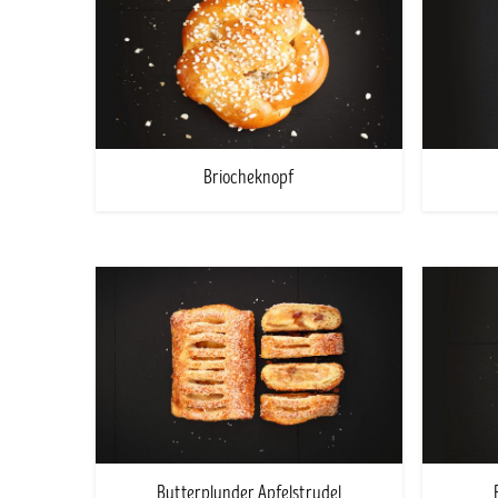
Briocheknopf
Butterplunder Apfelstrudel