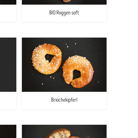
BIO Roggen soft
Briochekipferl