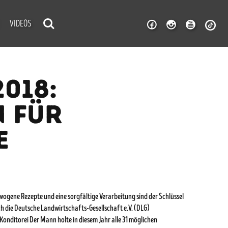
VIDEOS
018:
 FÜR
E
ewogene Rezepte und eine sorgfältige Verarbeitung sind der Schlüssel
h die Deutsche Landwirtschafts-Gesellschaft e.V. (DLG)
 Konditorei Der Mann holte in diesem Jahr alle 31 möglichen