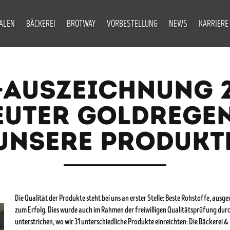
IALEN
BÄCKEREI
BROTWAY
VORBESTELLUNG
NEWS
KARRIERE
-AUSZEICHNUNG 2
EUTER GOLDREGEN
UNSERE PRODUKT
Die Qualität der Produkte steht bei uns an erster Stelle: Beste Rohstoffe, ausg
zum Erfolg. Dies wurde auch im Rahmen der freiwilligen Qualitätsprüfung durc
unterstrichen, wo wir 31 unterschiedliche Produkte einreichten: Die Bäckerei &