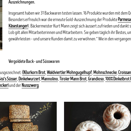
Auszeichnungen.
Insgesamt haben wir 31 Backwaren testen lassen. 16 Produkte wurden mit dem Qua
Besonders erfreulich war die erneute Gold-Auszeichnung der Produkte
Parmesa
Käsestangerl
. Bäckermeister Kurt Mann zeigt sich äussert zufrieden und dankt
Lob gilt allen Mitarbeiterinnen und Mitarbeitern. Sie geben täglich ihr Bestes
gewährleisten – und unsere Kunden damit zu verwöhnen.
“ Wie in den vergangen
Vergoldete Back- und Süsswaren
ausgezeichnet:
(N)urkorn Brot
,
Waldviertler Mohngugelhupf
,
Mohnschnecke
,
Croissan
isi’s Süsser
,
Dinkelwurzerl
,
Mannolino
,
Tiroler Mann Brot
,
Grandioso
,
100% Dinkelbrot 
ckerl
und der
Nusszwerg
.