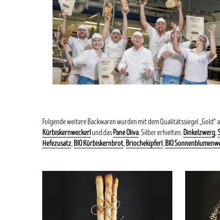
Folgende weitere Backwaren wurden mit dem Qualitätssiegel „Gold“ 
Kürbiskernweckerl
und das
Pane Oliva
. Silber erhielten:
Dinkelzwerg
,
S
Hefezusatz
,
BIO Kürbiskernbrot
,
Briochekipferl
,
BIO Sonnenblumenwe