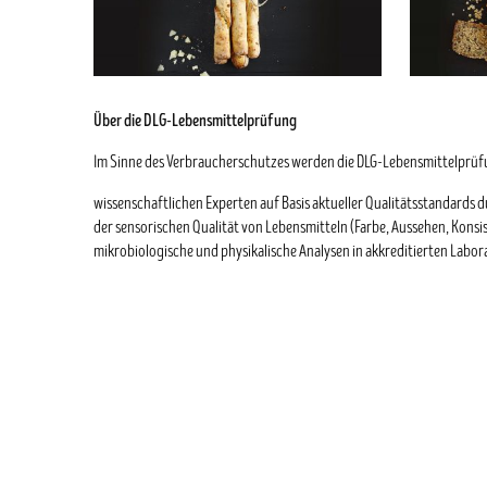
Über die DLG-Lebensmittelprüfung
Im Sinne des Verbraucherschutzes werden die DLG-Lebensmittelprü
wissenschaftlichen Experten auf Basis aktueller Qualitätsstandards d
der sensorischen Qualität von Lebensmitteln (Farbe, Aussehen, Kon
mikrobiologische und physikalische Analysen in akkreditierten Labor