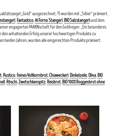
litätssiegel „Gold“ ausgezeichnet, 15 wurden mit „Silber“ prämiert.
nstangerl
,
Fantastico
,
Al Forno Stangerl
,
BIO Salzstangerl
und dem
 seiner engagierten MANNschaft für den Goldregen: „
Ein besonderes
, um den anhaltenden Erfolg unserer hochwertigen Produkte zu
en beiden Jahren, wurden alle eingereichten Produkte prämiert.
t
,
Rustico
,
Feines Vollkornbrot
,
Chiaweckerl
,
Dinkelzeile
,
Oliva
,
BIO
hell
,
Röschi
,
Zwetschkenspitz
,
Reisbrot
,
BIO 100% Roggenbrot ohne