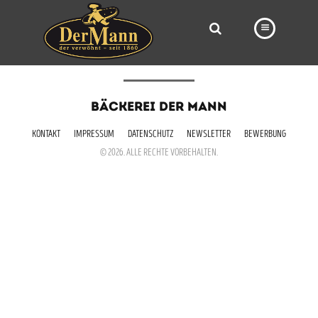
PRODUKTE
BÄCKEREI DER MANN
FILIALEN
KONTAKT
IMPRESSUM
DATENSCHUTZ
NEWSLETTER
BEWERBUNG
BÄCKEREI
© 2026. ALLE RECHTE VORBEHALTEN.
BROTWAY
VORBESTELLUNG
NEWS
KARRIERE
VIDEOS