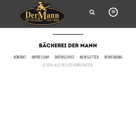
PRODUKTE
BÄCKEREI DER MANN
FILIALEN
KONTAKT
IMPRESSUM
DATENSCHUTZ
NEWSLETTER
BEWERBUNG
BÄCKEREI
© 2026. ALLE RECHTE VORBEHALTEN.
BROTWAY
VORBESTELLUNG
NEWS
KARRIERE
VIDEOS