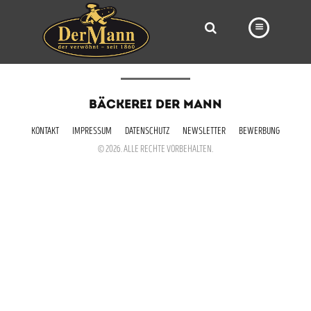
PRODUKTE
BÄCKEREI DER MANN
FILIALEN
KONTAKT
IMPRESSUM
DATENSCHUTZ
NEWSLETTER
BEWERBUNG
BÄCKEREI
© 2026. ALLE RECHTE VORBEHALTEN.
BROTWAY
VORBESTELLUNG
NEWS
KARRIERE
VIDEOS