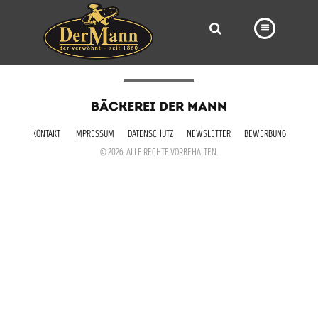
PRODUKTE
BÄCKEREI DER MANN
FILIALEN
KONTAKT
IMPRESSUM
DATENSCHUTZ
NEWSLETTER
BEWERBUNG
BÄCKEREI
© 2026. ALLE RECHTE VORBEHALTEN.
BROTWAY
VORBESTELLUNG
NEWS
KARRIERE
VIDEOS