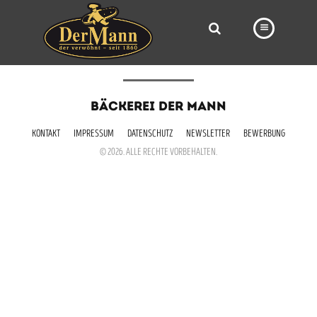
PRODUKTE
BÄCKEREI DER MANN
FILIALEN
KONTAKT
IMPRESSUM
DATENSCHUTZ
NEWSLETTER
BEWERBUNG
BÄCKEREI
© 2026. ALLE RECHTE VORBEHALTEN.
BROTWAY
VORBESTELLUNG
NEWS
KARRIERE
VIDEOS