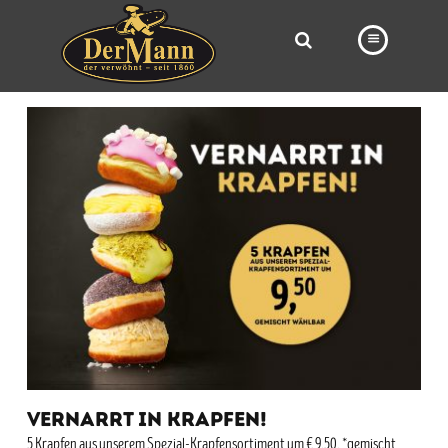
PRODUKTE
FILIALEN
BÄCKEREI
BROTWAY
VORBESTELLUNG
NEWS
KARRIERE
VIDEOS
VERNARRT IN KRAPFEN!
5 Krapfen aus unserem Spezial-Krapfensortiment um € 9,50, *gemischt