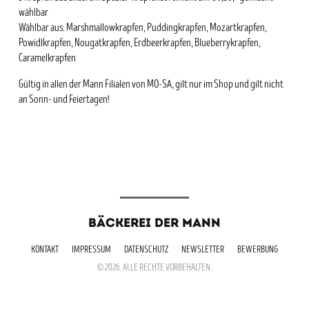
wählbar
Wählbar aus: Marshmallowkrapfen, Puddingkrapfen, Mozartkrapfen,
Powidlkrapfen, Nougatkrapfen, Erdbeerkrapfen, Blueberrykrapfen,
Caramelkrapfen
Gültig in allen der Mann Filialen von MO-SA, gilt nur im Shop und gilt nicht
an Sonn- und Feiertagen!
BÄCKEREI DER MANN
KONTAKT
IMPRESSUM
DATENSCHUTZ
NEWSLETTER
BEWERBUNG
© 2026. ALLE RECHTE VORBEHALTEN.