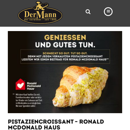
PRODUKTE
FILIALEN
BÄCKEREI
BROTWAY
VORBESTELLUNG
NEWS
KARRIERE
VIDEOS
PISTAZIENCROISSANT – RONALD
MCDONALD HAUS