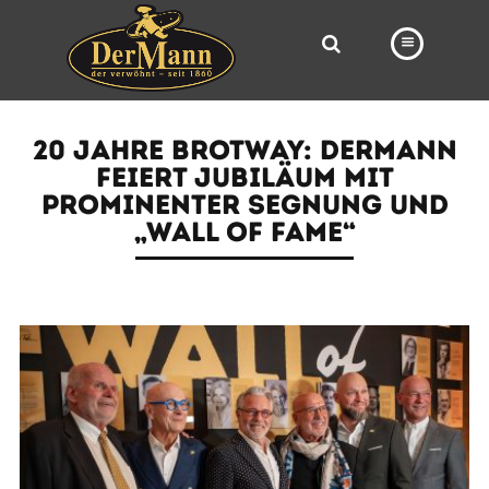
PRODUKTE
20 JAHRE BROTWAY: DERMANN
FILIALEN
FEIERT JUBILÄUM MIT
PROMINENTER SEGNUNG UND
BÄCKEREI
„WALL OF FAME“
BROTWAY
VORBESTELLUNG
NEWS
KARRIERE
VIDEOS