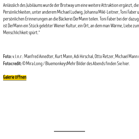
Anlässlich des Jubiläums wurde der Brotway um eine weitere Attraktion ergänzt, die
Persönlichkeiten, unter anderem Michael Ludwig, Johanna Mikl-Leitner, Toni Faber u
persönlichen Erinnerungen an die Bäckerei DerMann teilen. Toni Faber bei der daz
ist DerMann ein Stück gelebter Wiener Kultur, ein Ort, an dem man Wärme, Liebe z
Menschlichkeit spürt.“
Foto:
v.l.n.r.: Manfred Ainedter, Kurt Mann, Adi Hirschal, Otto Retzer, Michael Mann
Fotocredit:
© Mira Long / BluemonkeysMehr Bilder des Abends finden Sie
hier
.
Galerie öffnen