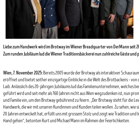
Liebe zum Handwerk wird im Brotway im Wiener Breadquarter von DerMann seit 2
Zum runden Jubiläum lud die Wiener Traditionsbäckerei nun zahlreiche Gäste und 
Wien, 7. November 2025:
Bereits 2005 wurde der Brotway als interaktiver Schauraum
eröffnet und bietet seither einzigartige Einblicke in die Welt des Brotbackens – von
Laib. Anlässlich des 20-jährigen Jubiläums lud das Familienunternehmen, welches bere
geführt wird und seit mehr als 160 Jahren nicht aus Wien wegzudenken ist, nun pr
und Familie ein, um den Brotway gebührend zu feiern. „Der Brotway steht für die L
Handwerk, die wir mit unseren Kundinnen und Kunden teilen wollen. Zu sehen, wie sic
20 Jahren entwickelt hat, erfüllt uns mit grossem Stolz und zeigt wie Tradition und 
Hand gehen“, betonten Kurt und Michael Mann im Rahmen der Feierlichkeiten.