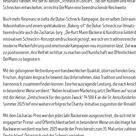
Resonanz fanden. Mit der KI-Aktion „Schneck in Concert“, bei der Kunden und Mita
Schnecken entwickelten, erreichte DerMann eine beeindruckende Reichweite.
Noch mehr Resonanz erzielte die Dubai-Schneck-Kampagne, die im selben Zeitraum 
Videoinhalten und einem spektakulären „Baking-of“ die Dubai-Schneck zur Umsatz-
beeindruckte auch die Zacharias-Jury: „Die Kurt Mann Bäckerei & Konditorei GmbH &
innovativen Schneck‘n-Konzept eindrucksvoll gezeigt, wie sich ein traditionsreiche
moderne Markenführung und emotionale Kampagnen neu inszenieren lässt. Ziel war 
zu positionieren, ihre Vielfalt sichtbar zu machen und Kundschaft wie Öffentlichkei
DerMann zu begeistern.
Mit der gelungenen Verbindung von handwerklicher Qualität, überraschenden Gesc
frischen, digitalen Ansprache beweist das Unternehmen, dass Tradition und Innov
harmonisch zusammenfinden können. Eine herausragende Leistung, die nach Ansich
in besonderer Weise verdient.“ Neben kreativem Marketing setzt DerMann auf sozi
mit der Aktion „Zimtschneck für den guten Zweck“ 14.500 € an die St. Anna Kinder
Sommer 2025 lief eine weitere erfolgreiche Charity-Initiative zugunsten der Ronald
Mit dem Zacharias-Preis werden jedes Jahr Bäckereien ausgezeichnet, die sich mit 
engagierter Presse- und Öffentlichkeitsarbeit in besonderer Weise um das Image ha
Backwaren verdient machen. 2025 wurde der Preis bereits zum 35. Mal unter zahlre
Deutschland, Österreich und der Schweiz vergeben.