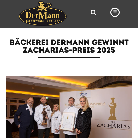
PRODUKTE
BÄCKEREI DERMANN GEWINNT
FILIALEN
ZACHARIAS-PREIS 2025
BÄCKEREI
BROTWAY
VORBESTELLUNG
NEWS
KARRIERE
VIDEOS