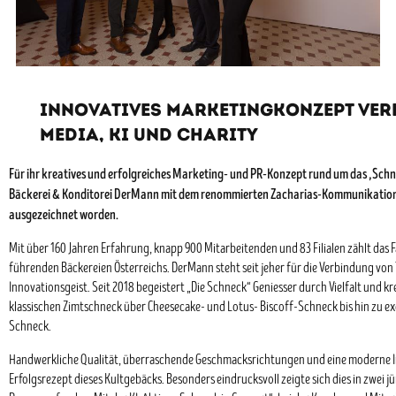
INNOVATIVES MARKETINGKONZEPT VER
MEDIA, KI UND CHARITY
Für ihr kreatives und erfolgreiches Marketing- und PR-Konzept rund um das „Schn
Bäckerei & Konditorei DerMann mit dem renommierten Zacharias-Kommunikatio
ausgezeichnet worden.
Mit über 160 Jahren Erfahrung, knapp 900 Mitarbeitenden und 83 Filialen zählt da
führenden Bäckereien Österreichs. DerMann steht seit jeher für die Verbindung von
Innovationsgeist. Seit 2018 begeistert „Die Schneck“ Geniesser durch Vielfalt und kr
klassischen Zimtschneck über Cheesecake- und Lotus- Biscoff-Schneck bis hin zu ex
Schneck.
Handwerkliche Qualität, überraschende Geschmacksrichtungen und eine moderne I
Erfolgsrezept dieses Kultgebäcks. Besonders eindrucksvoll zeigte sich dies in zwei