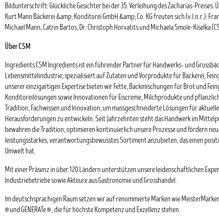
Bildunterschrift: Glückliche Gesichter bei der 35. Verleihung des Zacharias-Preises. 
Kurt Mann Bäckerei &amp; Konditorei GmbH &amp; Co. KG freuten sich (v.l.n.r.): Fra
Michael Mann, Catrin Bartos, Dr. Christoph Horvatits und Michaela Smole-Kiselka (C
Über CSM
Ingredients CSM Ingredients ist ein führender Partner für Handwerks- und Grossbäc
Lebensmittelindustrie, spezialisiert auf Zutaten und Vorprodukte für Bäckerei, Fei
unserer einzigartigen Expertise bieten wir Fette, Backmischungen für Brot und Fe
Konditoreilösungen sowie Innovationen für Eiscreme, Milchprodukte und pflanzlich
Tradition, Fachwissen und Innovation, um massgeschneiderte Lösungen für aktuell
Herausforderungen zu entwickeln. Seit Jahrzehnten steht das Handwerk im Mittelp
bewahren die Tradition, optimieren kontinuierlich unsere Prozesse und fördern neu
leistungsstarkes, verantwortungsbewusstes Sortiment anzubieten, das einen posit
Umwelt hat.
Mit einer Präsenz in über 120 Ländern unterstützen unsere leidenschaftlichen Exp
Industriebetriebe sowie Akteure aus Gastronomie und Grosshandel.
Im deutschsprachigen Raum setzen wir auf renommierte Marken wie MeisterMarken ® 
® und GENERATe ® , die für höchste Kompetenz und Exzellenz stehen.