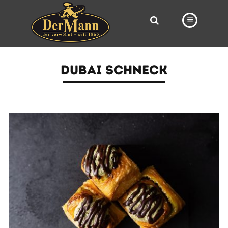
PRODUKTE
DUBAI SCHNECK
FILIALEN
BÄCKEREI
BROTWAY
VORBESTELLUNG
NEWS
KARRIERE
VIDEOS