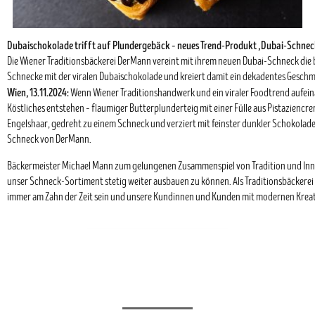
Dubaischokolade trifft auf Plundergebäck – neues Trend-Produkt „Dubai-Schne
Die Wiener Traditionsbäckerei DerMann vereint mit ihrem neuen Dubai-Schneck die b
Schnecke mit der viralen Dubaischokolade und kreiert damit ein dekadentes Gesch
Wien, 13.11.2024:
Wenn Wiener Traditionshandwerk und ein viraler Foodtrend aufei
Köstliches entstehen – flaumiger Butterplunderteig mit einer Fülle aus Pistaziencr
Engelshaar, gedreht zu einem Schneck und verziert mit feinster dunkler Schokolade: 
Schneck von DerMann.
Bäckermeister Michael Mann zum gelungenen Zusammenspiel von Tradition und Inno
unser Schneck-Sortiment stetig weiter ausbauen zu können. Als Traditionsbäckerei 
immer am Zahn der Zeit sein und unsere Kundinnen und Kunden mit modernen Krea