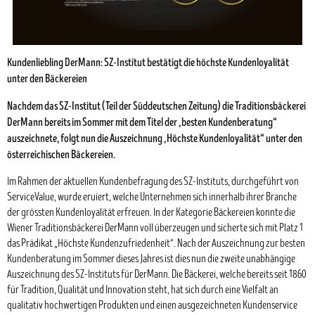
Kundenliebling DerMann: SZ-Institut bestätigt die höchste Kundenloyalität
unter den Bäckereien
Nachdem das SZ-Institut (Teil der Süddeutschen Zeitung) die Traditionsbäckerei
DerMann bereits im Sommer mit dem Titel der „besten Kundenberatung“
auszeichnete, folgt nun die Auszeichnung „Höchste Kundenloyalität“ unter den
österreichischen Bäckereien.
Im Rahmen der aktuellen Kundenbefragung des SZ-Instituts, durchgeführt von
ServiceValue, wurde eruiert, welche Unternehmen sich innerhalb ihrer Branche
der grössten Kundenloyalität erfreuen. In der Kategorie Bäckereien konnte die
Wiener Traditionsbäckerei DerMann voll überzeugen und sicherte sich mit Platz 1
das Prädikat „Höchste Kundenzufriedenheit“. Nach der Auszeichnung zur besten
Kundenberatung im Sommer dieses Jahres ist dies nun die zweite unabhängige
Auszeichnung des SZ-Instituts für DerMann. Die Bäckerei, welche bereits seit 1860
für Tradition, Qualität und Innovation steht, hat sich durch eine Vielfalt an
qualitativ hochwertigen Produkten und einen ausgezeichneten Kundenservice