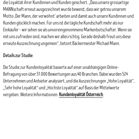
die Loyalität ihrer Kundinnen und Kunden gesichert. „Dass unsere grossartige
MANNschaft erneut ausgezeichnet wurde beweist, dass wir getreu unserem
Motto ‚Der Mann, der verwöhnt‘ arbeiten und damit auch unsere Kundinnen und
Kunden glücklich machen. Für uns ist die tägliche Kundschaft mehr als nur
Einkäufer – wir sehen sie als unvoreingenommene Markenbotschafter. Wenn sie
mit uns zufrieden sind, machen wir alles richtig. Gerade deshalb freut uns diese
erneute Auszeichnung ungemein“, betont Bäckermeister Michael Mann.
Details zur Studie:
Die Studie zur Kundenloyalität basierte auf einer unabhängigen Online-
Befragung von über 51.000 Bewertungen aus 40 Branchen. Dabei wurden 524
Unternehmen und Anbieter analysiert, und die Auszeichnungen „Hohe Loyalität“,
„Sehr hohe Loyalität“ und „Höchste Loyalität“ auf Basis der Mittelwerte
vergeben. Weitere Informationen:
Kundenloyalität Österreich
.