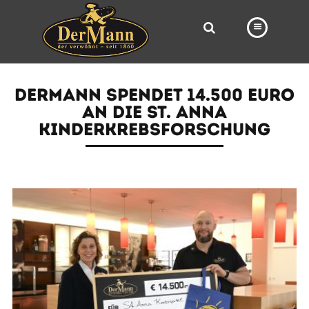
PRODUKTE
DERMANN SPENDET 14.500 EURO
FILIALEN
AN DIE ST. ANNA
KINDERKREBSFORSCHUNG
BÄCKEREI
BROTWAY
VORBESTELLUNG
NEWS
KARRIERE
VIDEOS