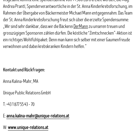
Andrea Prantl, Spenderverantwortliche in der St. Anna Kinderkrebsforschung, im
Rahmen der Übergabe von Bäckermeister Michael Mann entgegennahm. Das Team
der St. Anna Kinderkrebsforschung freut sich über die erzielte Spendensumme:
„Wir sind sehr dankbar, dass wir die Bäckerei
DerMann
zu unseren treuen und
grosszügigen Sponsoren zählen dürfen. Die köstliche “Zimtschnecken”-Aktion ist
ein richtiges Wohlfühlpaket: Denn man kann sich selber mit einer Gaumenfreude
verwöhnen und dabei krebskranken Kindern helfen.”
Kontakt und Rückfragen:
Anna Kalina-Mahr, MA
Unique Public Relations GmbH
T: +43 1 877 55 43 – 70
E:
anna.kalina-mahr@unique-relations.at
W:
www.unique-relations.at