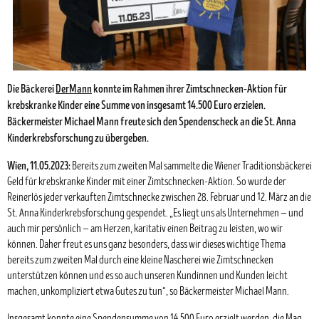
Die Bäckerei
DerMann
konnte im Rahmen ihrer Zimtschnecken-Aktion für
krebskranke Kinder eine Summe von insgesamt 14.500 Euro erzielen.
Bäckermeister Michael Mann freute sich den Spendenscheck an die St. Anna
Kinderkrebsforschung zu übergeben.
Wien, 11.05.2023:
Bereits zum zweiten Mal sammelte die Wiener Traditionsbäckerei
Geld für krebskranke Kinder mit einer Zimtschnecken-Aktion. So wurde der
Reinerlös jeder verkauften Zimtschnecke zwischen 28. Februar und 12. März an die
St. Anna Kinderkrebsforschung gespendet. „Es liegt uns als Unternehmen — und
auch mir persönlich — am Herzen, karitativ einen Beitrag zu leisten, wo wir
können. Daher freut es uns ganz besonders, dass wir dieses wichtige Thema
bereits zum zweiten Mal durch eine kleine Nascherei wie Zimtschnecken
unterstützen können und es so auch unseren Kundinnen und Kunden leicht
machen, unkompliziert etwa Gutes zu tun“, so Bäckermeister Michael Mann.
Insgesamt konnte eine Spendensumme von 14.500 Euro erzielt werden, die Mag.