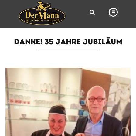
PRODUKTE
DANKE! 35 JAHRE JUBILÄUM
FILIALEN
BÄCKEREI
BROTWAY
VORBESTELLUNG
NEWS
KARRIERE
VIDEOS