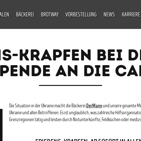
IALEN
BÄCKEREI
BROTWAY
VORBESTELLUNG
NEWS
KARRIERE
NS-KRAPFEN BEI 
SPENDE AN DIE CA
DerMann
Die Situation in der Ukraine macht die Bäckerei
und unsere gesamte MAN
Ukraine und allen Betroffenen. Es ist unglaublich, was zahlreiche Hilfsorganisat
Grenzregionen tätig und leisten durch Notunterkünfte, Feldküchen oder medizi