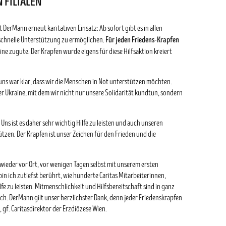
 FILIALEN
 DerMann erneut karitativen Einsatz: Ab sofort gibt es in allen
Für jeden Friedens-Krapfen
 schnelle Unterstützung zu ermöglichen.
ne zugute. Der Krapfen wurde eigens für diese Hilfsaktion kreiert
 uns war klar, dass wir die Menschen in Not unterstützen möchten.
er Ukraine, mit dem wir nicht nur unsere Solidarität kundtun, sondern
 Uns ist es daher sehr wichtig Hilfe zu leisten und auch unseren
zen. Der Krapfen ist unser Zeichen für den Frieden und die
 wieder vor Ort, vor wenigen Tagen selbst mit unserem ersten
in ich zutiefst berührt, wie hunderte Caritas Mitarbeiterinnen,
lfe zu leisten. Mitmenschlichkeit und Hilfsbereitschaft sind in ganz
ich. DerMann gilt unser herzlichster Dank, denn jeder Friedenskrapfen
gf. Caritasdirektor der Erzdiözese Wien.