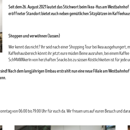
Seit dem 26. August 2021 lautet das Stichwort beim Ikea-Hus am Westbahnhof
eröffneter Standort bietet euch neben gemütlichen Sitzplätzen im Kaffeehau
Shoppen und verwöhnen (lassen)
Wer kennt das nicht? Ihr seid nach einer Shopping Tour bei Ikea ausgehungert,
Kaffeehausbereich könnt ihr jetzt eure müden Beine ausruhen, bei einem Kaffe
SchMANNkerln von herzhaften Snacks bis zu süssen Köstlichkeiten ist für jede u
en sind! Nach dem langjährigen Umbau erstrahlt nun eine neue Filiale am Westbahnhof 
ann.
s Sonntag von 06:00 bis 19:00 Uhr für euch da. Wir freuen uns auf euren Besuch und d