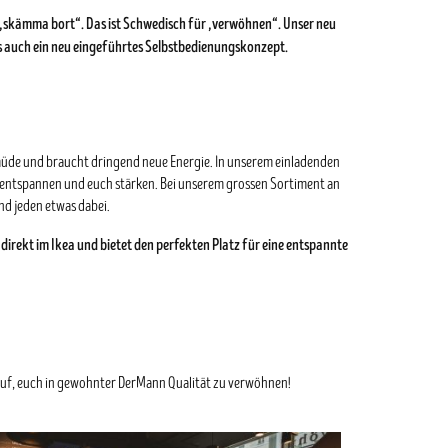
 „skämma bort“. Das ist Schwedisch für „verwöhnen“. Unser neu
s auch ein neu eingeführtes Selbstbedienungskonzept.
 müde und braucht dringend neue Energie. In unserem einladenden
e entspannen und euch stärken. Bei unserem grossen Sortiment an
nd jeden etwas dabei.
direkt im Ikea und bietet den perfekten Platz für eine entspannte
arauf, euch in gewohnter DerMann Qualität zu verwöhnen!