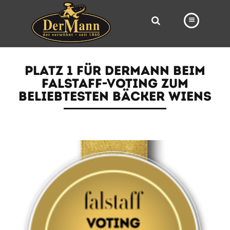
PRODUKTE
PLATZ 1 FÜR DERMANN BEIM
FILIALEN
FALSTAFF-VOTING ZUM
BELIEBTESTEN BÄCKER WIENS
BÄCKEREI
BROTWAY
VORBESTELLUNG
NEWS
KARRIERE
VIDEOS