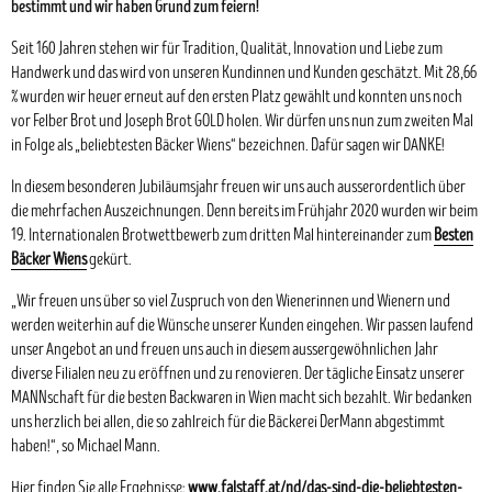
bestimmt und wir haben Grund zum feiern!
Seit 160 Jahren stehen wir für Tradition, Qualität, Innovation und Liebe zum
Handwerk und das wird von unseren Kundinnen und Kunden geschätzt. Mit 28,66
% wurden wir heuer erneut auf den ersten Platz gewählt und konnten uns noch
vor Felber Brot und Joseph Brot GOLD holen. Wir dürfen uns nun zum zweiten Mal
in Folge als „beliebtesten Bäcker Wiens“ bezeichnen. Dafür sagen wir DANKE!
In diesem besonderen Jubiläumsjahr freuen wir uns auch ausserordentlich über
die mehrfachen Auszeichnungen. Denn bereits im Frühjahr 2020 wurden wir beim
19. Internationalen Brotwettbewerb zum dritten Mal hintereinander zum
Besten
Bäcker Wiens
gekürt.
„Wir freuen uns über so viel Zuspruch von den Wienerinnen und Wienern und
werden weiterhin auf die Wünsche unserer Kunden eingehen. Wir passen laufend
unser Angebot an und freuen uns auch in diesem aussergewöhnlichen Jahr
diverse Filialen neu zu eröffnen und zu renovieren. Der tägliche Einsatz unserer
MANNschaft für die besten Backwaren in Wien macht sich bezahlt. Wir bedanken
uns herzlich bei allen, die so zahlreich für die Bäckerei DerMann abgestimmt
haben!“, so Michael Mann.
Hier finden Sie alle Ergebnisse:
www.falstaff.at/nd/das-sind-die-beliebtesten-