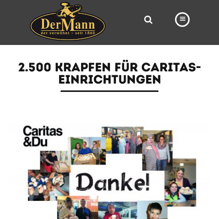
PRODUKTE
2.500 KRAPFEN FÜR CARITAS-
FILIALEN
EINRICHTUNGEN
BÄCKEREI
BROTWAY
VORBESTELLUNG
NEWS
KARRIERE
VIDEOS