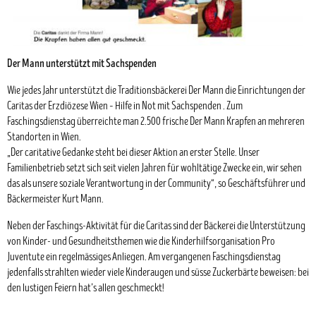
Der Mann unterstützt mit Sachspenden
Wie jedes Jahr unterstützt die Traditionsbäckerei Der Mann die Einrichtungen der
Caritas der Erzdiözese Wien – Hilfe in Not
mit Sachspenden . Zum
Faschingsdienstag überreichte man 2.500 frische Der Mann Krapfen an mehreren
Standorten in Wien.
„
Der caritative Gedanke steht bei dieser Aktion an erster Stelle. Unser
Familienbetrieb setzt sich seit vielen Jahren für wohltätige Zwecke ein, wir sehen
das als unsere soziale Verantwortung in der Community
“, so Geschäftsführer und
Bäckermeister Kurt Mann.
Neben der Faschings-Aktivität für die Caritas sind der Bäckerei die Unterstützung
von Kinder- und Gesundheitsthemen wie die Kinderhilfsorganisation Pro
Juventute ein regelmässiges Anliegen. Am vergangenen Faschingsdienstag
jedenfalls strahlten wieder viele Kinderaugen und süsse Zuckerbärte beweisen: bei
den lustigen Feiern hat’s allen geschmeckt!