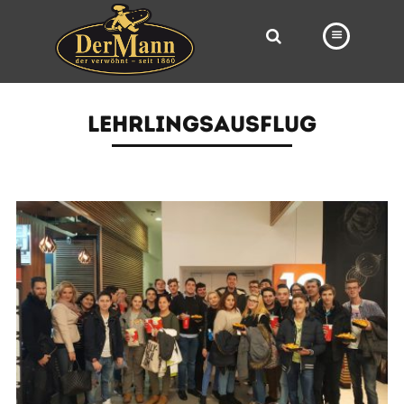
PRODUKTE
LEHRLINGSAUSFLUG
FILIALEN
BÄCKEREI
BROTWAY
VORBESTELLUNG
NEWS
KARRIERE
VIDEOS